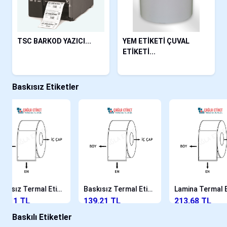
TSC BARKOD YAZICI...
YEM ETİKETİ ÇUVAL
ETİKETİ...
Baskısız Etiketler
Baskısız Termal Etiket 100X100mm
Baskısız Termal Etiket 80mmX90mm
Lamina Termal Etiket 9mmX60mm
139,21 TL
213,68 TL
116
Baskılı Etiketler