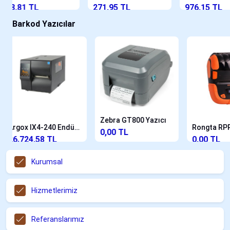
271,95 TL
976,15 TL
22
Barkod Yazıcılar
Zebra GT800 Yazıcı
Argox IX4-240 Endüstriyel Barkod Yazıcı
Rongta RPP320 Taşınabilir Barkod Yazıcı
0,00 TL
0,00 TL
0
Kurumsal
Hizmetlerimiz
Referanslarımız