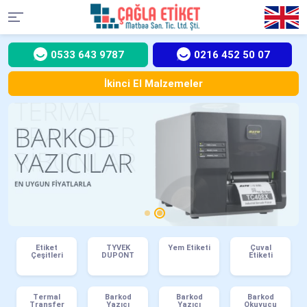
0533 643 9787
0216 452 50 07
İkinci El Malzemeler
Etiket
TYVEK
Yem Etiketi
Çuval
Çeşitleri
DUPONT
Etiketi
Termal
Barkod
Barkod
Barkod
Transfer
Yazıcı
Yazıcı
Okuyucu