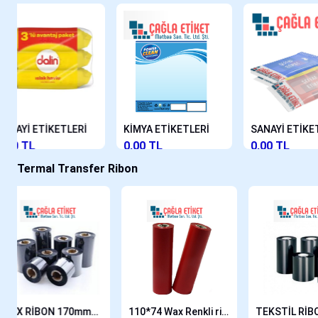
Rİ
KİMYA ETİKETLERİ
SANAYİ ETİKETLERİ
Koz
0,00 TL
0,00 TL
0,0
Termal Transfer Ribon
WAX RİBON 170mmX450mt
110*74 Wax Renkli ribon
TEKSTİL RİBONU D110A 70mmX300mt